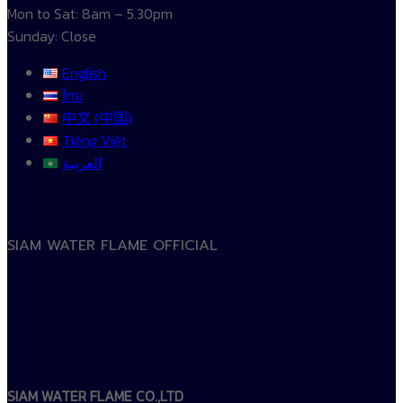
Mon to Sat: 8am – 5.30pm
Sunday: Close
English
ไทย
中文 (中国)
Tiếng Việt
العربية
SIAM WATER FLAME OFFICIAL
SIAM WATER FLAME CO.,LTD