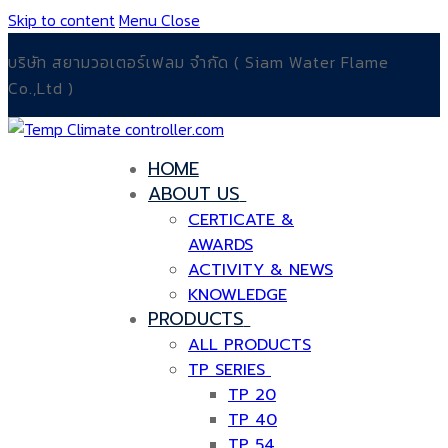
Skip to content
Menu
Close
บริษัท สยามวอเตอร์เฟลม จำกัด ( Siam Water Flame
Co.,Ltd )
HOME
ABOUT US
CERTICATE &
AWARDS
ACTIVITY & NEWS
KNOWLEDGE
PRODUCTS
ALL PRODUCTS
TP SERIES
TP 20
TP 40
TP 54