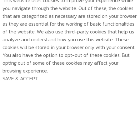
This website uses cookies to improve your experience while
you navigate through the website. Out of these, the cookies
that are categorized as necessary are stored on your browser
as they are essential for the working of basic functionalities
of the website. We also use third-party cookies that help us
analyze and understand how you use this website. These
cookies will be stored in your browser only with your consent.
You also have the option to opt-out of these cookies. But
opting out of some of these cookies may affect your
browsing experience.
SAVE & ACCEPT
บริษัท สยามวอเตอร์เฟลม จำกัด ( Siam Water Flame
Co.,Ltd )
HOME
ABOUT US
PRODUCTS
ABOUT US