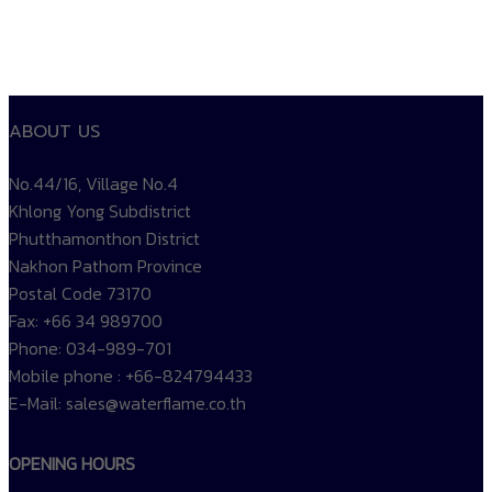
ABOUT US
No.44/16, Village No.4
Khlong Yong Subdistrict
Phutthamonthon District
Nakhon Pathom Province
Postal Code 73170
Fax: +66 34 989700
Phone: 034-989-701
Mobile phone : +66-824794433
E-Mail: sales@waterflame.co.th
OPENING HOURS