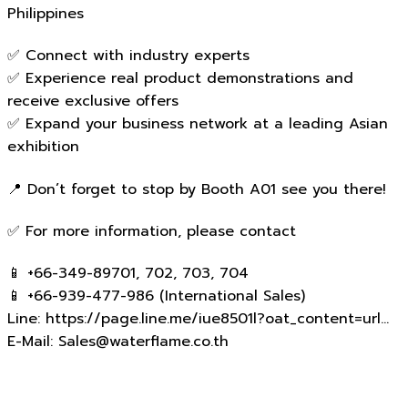
Philippines
✅ Connect with industry experts
✅ Experience real product demonstrations and
receive exclusive offers
✅ Expand your business network at a leading Asian
exhibition
📍 Don’t forget to stop by Booth A01 see you there!
✅ For more information, please contact
📱 +66-349-89701, 702, 703, 704
📱 +66-939-477-986 (International Sales)
Line: https://page.line.me/iue8501l?oat_content=url…
E-Mail: Sales@waterflame.co.th