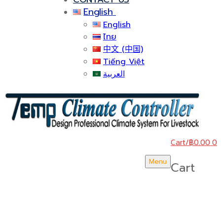
English
English
ไทย
中文 (中国)
Tiếng Việt
العربية
Cart
/
฿
0.00
0
Menu
Cart
บริษัท สยามวอเตอร์เฟลม จำกัด ( Siam Water Flame
Co.,Ltd )