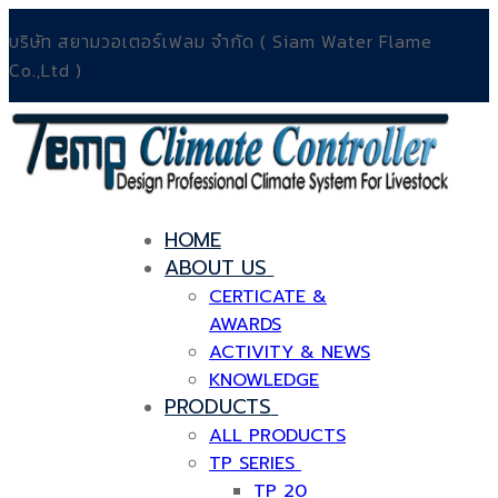
Skip
Menu
Close
บริษัท สยามวอเตอร์เฟลม จำกัด ( Siam Water Flame
to
Co.,Ltd )
content
HOME
ABOUT US
CERTICATE &
AWARDS
ACTIVITY & NEWS
KNOWLEDGE
PRODUCTS
ALL PRODUCTS
TP SERIES
TP 20