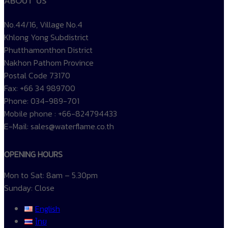
ABOUT US
No.44/16, Village No.4
Khlong Yong Subdistrict
Phutthamonthon District
Nakhon Pathom Province
Postal Code 73170
Fax: +66 34 989700
Phone: 034-989-701
Mobile phone : +66-824794433
E-Mail: sales@waterflame.co.th
OPENING HOURS
Mon to Sat: 8am – 5.30pm
Sunday: Close
English
ไทย