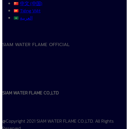
中文 (中国)
Tiếng Việt
العربية
SIAM WATER FLAME OFFICIAL
SIAM WATER FLAME CO.,LTD
@Copyright 2021 SIAM WATER FLAME CO.,LTD. All Rights
Reserved.