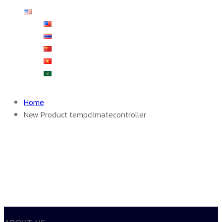
English
English
ไทย
中文 (中国)
Tiếng Việt
العربية
Home
New Product tempclimatecontroller