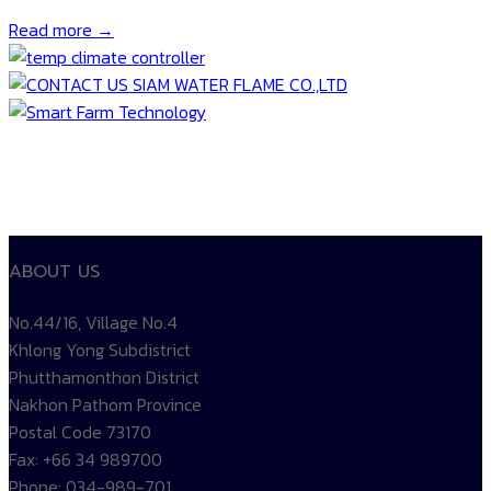
Read more →
ABOUT US
No.44/16, Village No.4
Khlong Yong Subdistrict
Phutthamonthon District
Nakhon Pathom Province
Postal Code 73170
Fax: +66 34 989700
Phone: 034-989-701