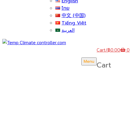
English
ไทย
中文 (中国)
Tiếng Việt
العربية
Cart
/
฿
0.00
0
Menu
Cart
บริษัท สยามวอเตอร์เฟลม จำกัด ( Siam Water Flame
Co.,Ltd )
HOME
ABOUT US
CERTICATE & AWARDS
ACTIVITY & NEWS