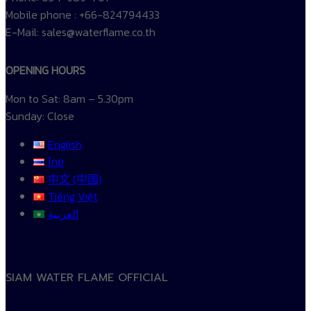
Mobile phone : +66-824794433
E-Mail: sales@waterflame.co.th
OPENING HOURS
Mon to Sat: 8am – 5.30pm
Sunday: Close
English
ไทย
中文 (中国)
Tiếng Việt
العربية
SIAM WATER FLAME OFFICIAL