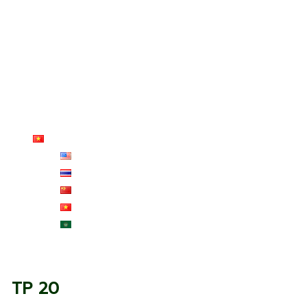
SMART LINK
CADTALOG
Dịch Vụ Lắp Đặt
Lắp đặt bộ điều khiển khí hậu Temp
Đánh giá của người dùng
Dịch vụ sau bán hàng
Giải Thưởng Và Tiêu Chuẩn
Liên Hệ Chúng Tôi
Tiếng Việt
English
ไทย
中文 (中国)
Tiếng Việt
العربية
TP 20