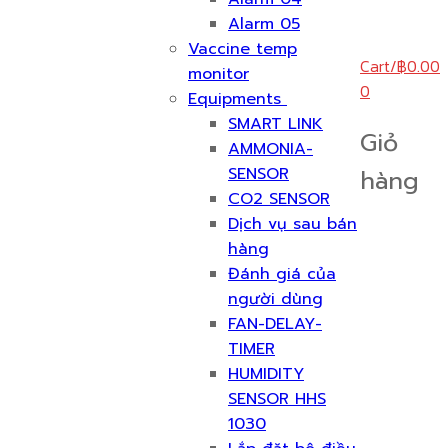
Alarm 05
Vaccine temp
Cart
/
฿
0.00
monitor
0
Equipments
SMART LINK
Giỏ
AMMONIA-
SENSOR
hàng
CO2 SENSOR
Dịch vụ sau bán
hàng
Đánh giá của
người dùng
FAN-DELAY-
TIMER
HUMIDITY
SENSOR HHS
1030