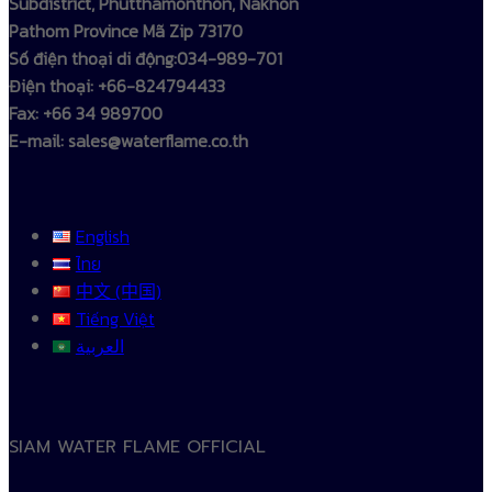
Subdistrict, Phutthamonthon, Nakhon
Pathom Province Mã Zip 73170
Số điện thoại di động:034-989-701
Điện thoại: +66-824794433
Fax: +66 34 989700
E-mail: sales@waterflame.co.th
English
ไทย
中文 (中国)
Tiếng Việt
العربية
SIAM WATER FLAME OFFICIAL