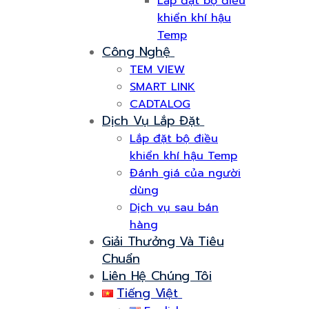
Lắp đặt bộ điều
khiển khí hậu
Temp
Công Nghệ
TEM VIEW
SMART LINK
CADTALOG
Dịch Vụ Lắp Đặt
Lắp đặt bộ điều
khiển khí hậu Temp
Đánh giá của người
dùng
Dịch vụ sau bán
hàng
Giải Thưởng Và Tiêu
Chuẩn
Liên Hệ Chúng Tôi
Tiếng Việt