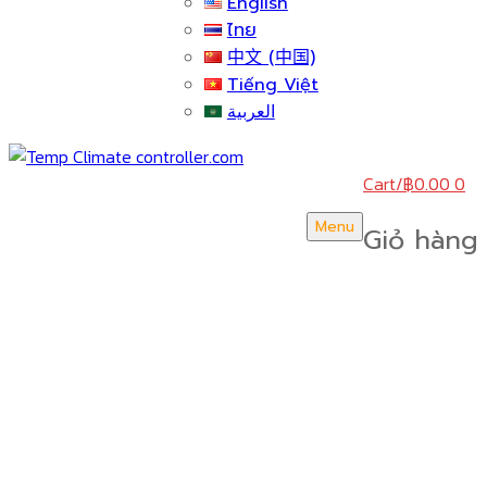
English
ไทย
中文 (中国)
Tiếng Việt
العربية
Cart
/
฿
0.00
0
Menu
Giỏ hàng
บริษัท สยามวอเตอร์เฟลม จำกัด ( Siam Water Flame
Co.,Ltd )
Trang Chính
Về Chúng Tôi
Giải thưởng và tiêu chuẩn
KIẾN THỨC