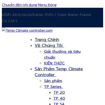
Chuyển đến nội dung
Menu
Đóng
บริษัท สยามวอเตอร์เฟลม จำกัด ( Siam Water Flame
Co.,Ltd )
Trang Chính
Về Chúng Tôi
Giải thưởng và tiêu
chuẩn
KIẾN THỨC
Sản Phẩm Temp Climate
Controller
Sản phẩm
TP Series
TP 20
TP 40
TP 54