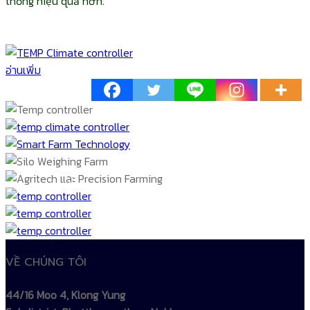
thống hiệu quả hơn.
อ่านเพิ่ม
VỀ CHÚNG TÔI
44/16 Moo 4, Klong Yung