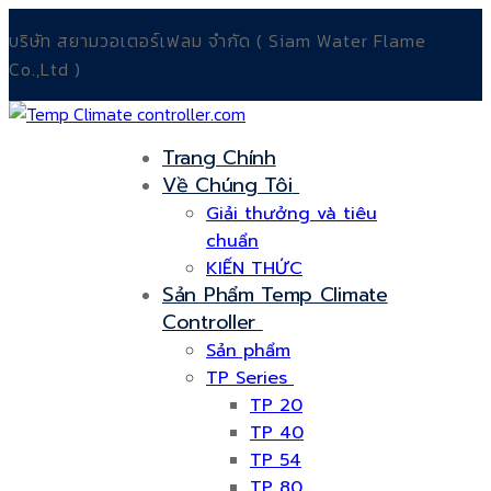
Chuyển
Menu
Đóng
บริษัท สยามวอเตอร์เฟลม จำกัด ( Siam Water Flame
đến
Co.,Ltd )
nội
dung
Trang Chính
Về Chúng Tôi
Giải thưởng và tiêu
chuẩn
KIẾN THỨC
Sản Phẩm Temp Climate
Controller
Sản phẩm
TP Series
TP 20
TP 40
TP 54
TP 80