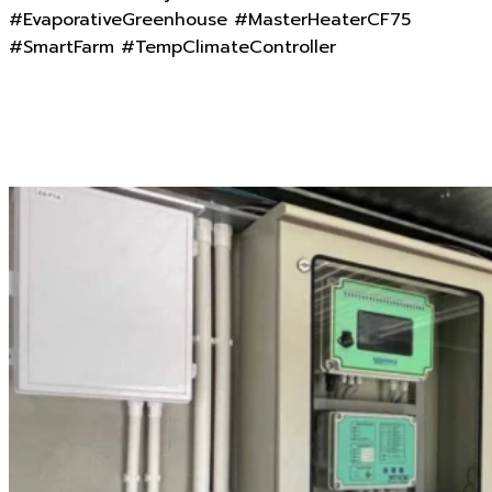
#EvaporativeGreenhouse #MasterHeaterCF75
#SmartFarm #TempClimateController