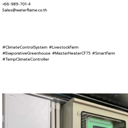
+66-989-701-4
Sales@waterflame.co.th
#ClimateControlSystem #LivestockFarm
#EvaporativeGreenhouse #MasterHeaterCF75 #SmartFarm
#TempClimateController