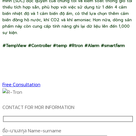
minh (SDC) độc quyền của chúng tôi và kiểm soát thông gió tối
thiểu tích hợp sẵn, phù hợp với việc sử dụng từ 1 đến 4 cảm
biến nhiệt độ và 1 cảm biến độ ẩm, có thể lựa chọn thêm cảm
biến đồng hồ nước, khí CO2 và khí amoniac. Hơn nữa, dòng sản
phẩm này còn cung cấp tính năng ghi lại dữ liệu lên đến 1,000
sự kiện.
#TempView #Controller #temp #Rtron #Alarm #smartfarm
F
Free Consultation
CONTACT FOR MOR INFORMATION
ฃื่อ-นามสกุล Name-surname