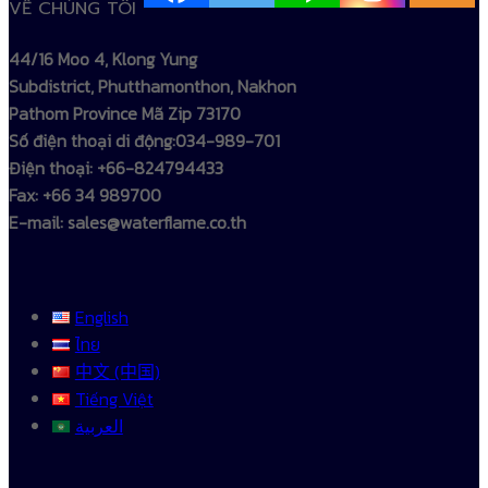
VỀ CHÚNG TÔI
44/16 Moo 4, Klong Yung
Subdistrict, Phutthamonthon, Nakhon
Pathom Province Mã Zip 73170
Số điện thoại di động:034-989-701
Điện thoại: +66-824794433
Fax: +66 34 989700
E-mail: sales@waterflame.co.th
English
ไทย
中文 (中国)
Tiếng Việt
العربية