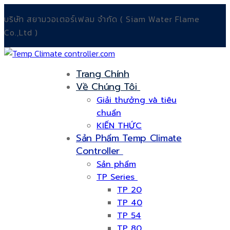
Chuyển
Menu
Đóng
บริษัท สยามวอเตอร์เฟลม จำกัด ( Siam Water Flame
đến
Co.,Ltd )
nội
dung
Trang Chính
Về Chúng Tôi
Giải thưởng và tiêu
chuẩn
KIẾN THỨC
Sản Phẩm Temp Climate
Controller
Sản phẩm
TP Series
TP 20
TP 40
TP 54
TP 80