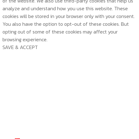
of the website. We also use third-party cookies that help us
analyze and understand how you use this website. These
cookies will be stored in your browser only with your consent.
You also have the option to opt-out of these cookies. But
opting out of some of these cookies may affect your
browsing experience.
SAVE & ACCEPT
บริษัท สยามวอเตอร์เฟลม จำกัด ( Siam Water Flame
Co.,Ltd )
Trang Chính
Về Chúng Tôi
Sản Phẩm Temp Climate Controller
về chúng tôi
Công Nghệ
Giải thưởng và tiêu chuẩn
sản phẩm Temp Climate controller
Dịch Vụ Lắp Đặt
KIẾN THỨC
Sản phẩm
công nghệ
Giải Thưởng Và Tiêu Chuẩn
TP Series
TEM VIEW
Dịch vụ lắp đặt
Liên Hệ Chúng Tôi
Temp Series
SMART LINK
Lắp đặt bộ điều khiển khí hậu Temp
TP Series