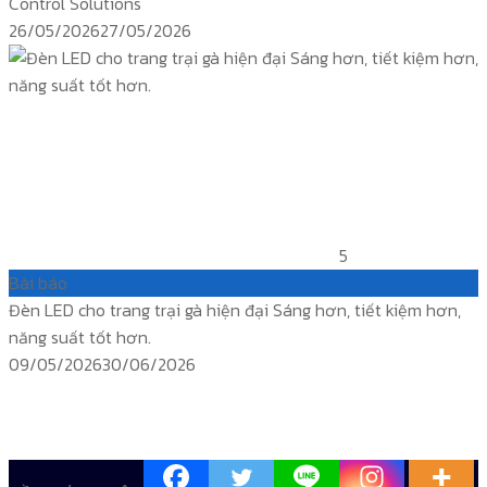
Control Solutions
Posted
26/05/2026
27/05/2026
on
5
Bài báo
Đèn LED cho trang trại gà hiện đại Sáng hơn, tiết kiệm hơn,
năng suất tốt hơn.
Posted
09/05/2026
30/06/2026
on
ติดตาม
temp controller
siam water flame
Products TEMP