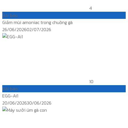
4
Bài báo
Giảm mùi amoniac trong chuồng gà
Posted
26/06/2026
02/07/2026
on
10
Bài báo
EGG-Ai1
Posted
20/06/2026
30/06/2026
on