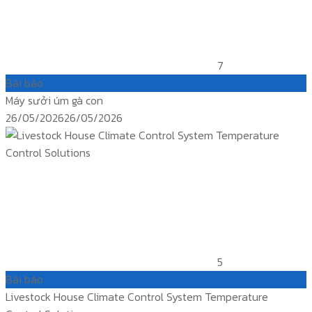
7
Bài báo
Máy sưởi úm gà con
Posted
26/05/2026
26/05/2026
on
5
Bài báo
Livestock House Climate Control System Temperature