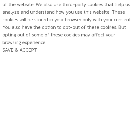
of the website. We also use third-party cookies that help us
analyze and understand how you use this website. These
cookies will be stored in your browser only with your consent.
You also have the option to opt-out of these cookies. But
opting out of some of these cookies may affect your
browsing experience.
SAVE & ACCEPT
บริษัท สยามวอเตอร์เฟลม จำกัด ( Siam Water Flame
Co.,Ltd )
Trang Chính
Về Chúng Tôi
Sản Phẩm Temp Climate Controller
về chúng tôi
Công Nghệ
Giải thưởng và tiêu chuẩn
sản phẩm Temp Climate controller
Dịch Vụ Lắp Đặt
KIẾN THỨC
Sản phẩm
công nghệ
Giải Thưởng Và Tiêu Chuẩn
TP Series
TEM VIEW
Dịch vụ lắp đặt
Liên Hệ Chúng Tôi
Temp Series
SMART LINK
Lắp đặt bộ điều khiển khí hậu Temp
TP Series