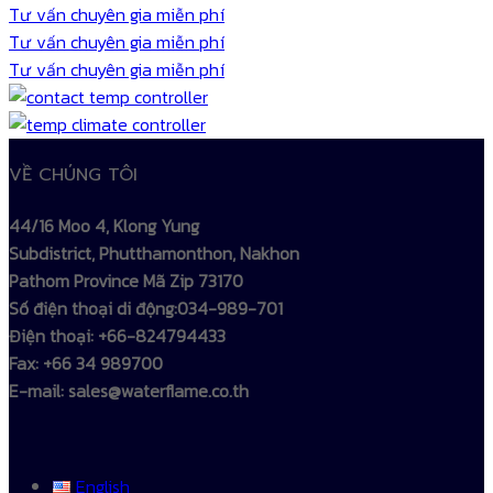
Tư vấn chuyên gia miễn phí
Tư vấn chuyên gia miễn phí
Tư vấn chuyên gia miễn phí
VỀ CHÚNG TÔI
44/16 Moo 4, Klong Yung
Subdistrict, Phutthamonthon, Nakhon
Pathom Province Mã Zip 73170
Số điện thoại di động:034-989-701
Điện thoại: +66-824794433
Fax: +66 34 989700
E-mail: sales@waterflame.co.th
English