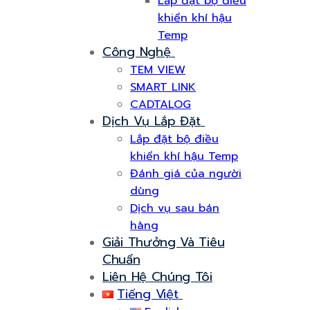
Lắp đặt bộ điều
khiển khí hậu
Temp
Công Nghệ
TEM VIEW
SMART LINK
CADTALOG
Dịch Vụ Lắp Đặt
Lắp đặt bộ điều
khiển khí hậu Temp
Đánh giá của người
dùng
Dịch vụ sau bán
hàng
Giải Thưởng Và Tiêu
Chuẩn
Liên Hệ Chúng Tôi
Tiếng Việt