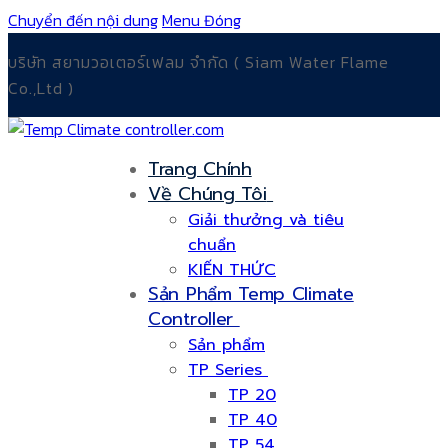
Chuyển đến nội dung
Menu
Đóng
บริษัท สยามวอเตอร์เฟลม จำกัด ( Siam Water Flame
Co.,Ltd )
Trang Chính
Về Chúng Tôi
Giải thưởng và tiêu
chuẩn
KIẾN THỨC
Sản Phẩm Temp Climate
Controller
Sản phẩm
TP Series
TP 20
TP 40
TP 54