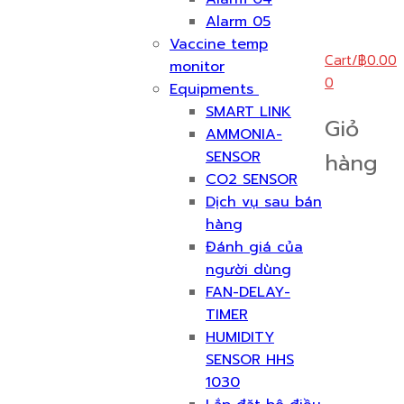
Alarm 05
Vaccine temp
Cart
/
฿
0.00
monitor
0
Equipments
SMART LINK
Giỏ
AMMONIA-
SENSOR
hàng
CO2 SENSOR
Dịch vụ sau bán
hàng
Đánh giá của
người dùng
FAN-DELAY-
TIMER
HUMIDITY
SENSOR HHS
1030