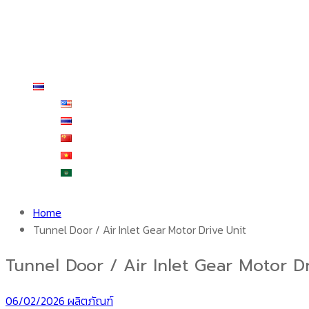
รีวิวจากผู้ใช้งานจริง
บริการหลังการขาย
ร้านค้า
สั่งซื้อและชำระเงิน
ติดต่อเรา
ไทย
English
ไทย
中文 (中国)
Tiếng Việt
العربية
Home
Tunnel Door / Air Inlet Gear Motor Drive Unit
Tunnel Door / Air Inlet Gear Motor Dr
06/02/2026
ผลิตภัณฑ์