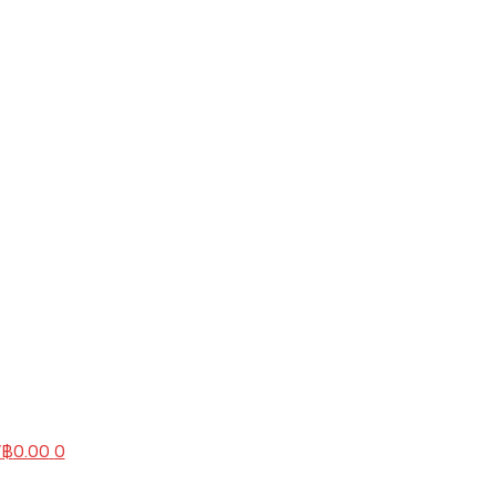
/
฿
0.00
0