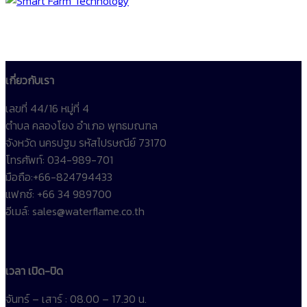
เกี่ยวกับเรา
เลขที่ 44/16 หมู่ที่ 4
ตำบล คลองโยง อำเภอ พุทธมณฑล
จังหวัด นครปฐม รหัสไปรษณีย์ 73170
โทรศัพท์: 034-989-701
มือถือ:+66-824794433
แฟกซ์: +66 34 989700
อีเมล์: sales@waterflame.co.th
เวลา เปิด-ปิด
จันทร์ – เสาร์ : 08.00 – 17.30 น.