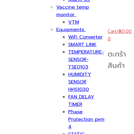
Vaccine temp
monitor
VTM
Equipments
Cart
/
฿
0.00
WiFi Converter
0
SMART LINK
TEMPERATURE-
ตะกร้า
SENSOR-
สินค้า
TSE0103
HUMIDITY
SENSOR
HHS1030
FAN DELAY
TIMER
Phase
Protection pvm
4