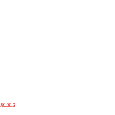
/
฿
0.00
0