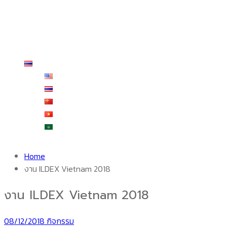
รีวิวจากผู้ใช้งานจริง
บริการหลังการขาย
ร้านค้า
สั่งซื้อและชำระเงิน
ติดต่อเรา
ไทย
English
ไทย
中文 (中国)
Tiếng Việt
العربية
Home
งาน ILDEX Vietnam 2018
งาน ILDEX Vietnam 2018
08/12/2018
กิจกรรม