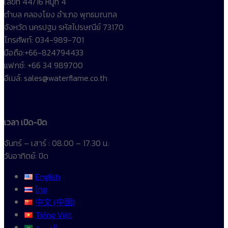
เลขที่ 44/16 หมู่ที่ 4
ตำบล คลองโยง อำเภอ พุทธมณฑล
จังหวัด นครปฐม รหัสไปรษณีย์ 73170
โทรศัพท์: 034-989-701
มือถือ:+66-824794433
แฟกซ์: +66 34 989700
อีเมล์: sales@waterflame.co.th
เวลา เปิด-ปิด
จันทร์ – เสาร์ : 08.00 – 17.30 น.
วันอาทิตย์: ปิด
English
ไทย
中文 (中国)
Tiếng Việt
العربية