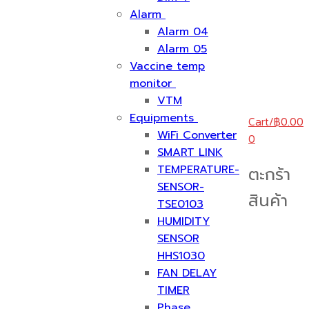
Alarm
Alarm 04
Alarm 05
Vaccine temp
monitor
VTM
Equipments
Cart
/
฿
0.00
WiFi Converter
0
SMART LINK
TEMPERATURE-
ตะกร้า
SENSOR-
สินค้า
TSE0103
HUMIDITY
SENSOR
HHS1030
FAN DELAY
TIMER
Phase