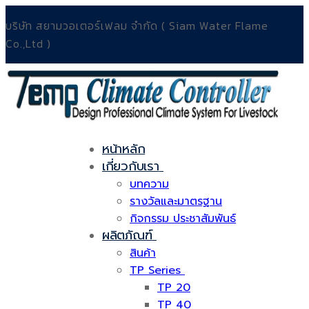
Skip
Menu
Close
บริษัท สยามวอเตอร์เฟลม จำกัด ( Siam Water Flame
to
Co.,Ltd )
content
หน้าหลัก
เกี่ยวกับเรา
บทความ
รางวัลและมาตรฐาน
กิจกรรม ประชาสัมพันธ์
ผลิตภัณฑ์
สินค้า
TP Series
TP 20
TP 40