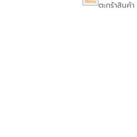
Menu
ตะกร้าสินค้า
บริษัท สยามวอเตอร์เฟลม จำกัด ( Siam Water Flame
Co.,Ltd )
หน้าหลัก
เกี่ยวกับเรา
บทความ
รางวัลและมาตรฐาน
กิจกรรม ประชาสัมพันธ์
ผลิตภัณฑ์
สินค้า
TP Series
TP 20
TP 40
TP 54
TP 80