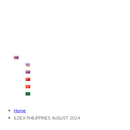
งานติดตั้งบริการ ผู้ใช้งานจริง
งานติดตั้ง เครื่อง Temp climate controller
รีวิวจากผู้ใช้งานจริง
บริการหลังการขาย
ร้านค้า
สั่งซื้อและชำระเงิน
ติดต่อเรา
ไทย
English
ไทย
中文 (中国)
Tiếng Việt
العربية
Home
ILDEX PHILIPPINES AUGUST 2024