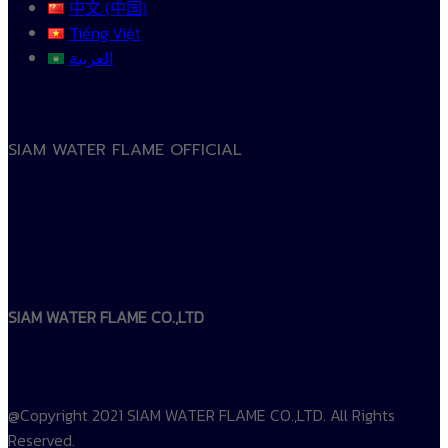
中文 (中国)
Tiếng Việt
العربية
SIAM WATER FLAME OFFICIAL
SIAM WATER FLAME CO.,LTD
@Copyright 2021 SIAM WATER FLAME CO.,LTD. All Rights
Reserved.