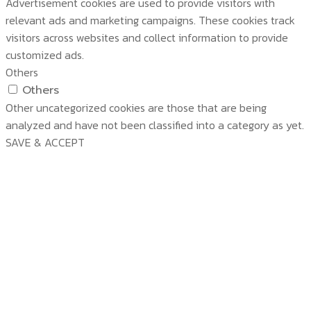
Advertisement cookies are used to provide visitors with
relevant ads and marketing campaigns. These cookies track
visitors across websites and collect information to provide
customized ads.
Others
Others
Other uncategorized cookies are those that are being
analyzed and have not been classified into a category as yet.
SAVE & ACCEPT
บริษัท สยามวอเตอร์เฟลม จำกัด ( Siam Water Flame
Co.,Ltd )
หน้าหลัก
เกี่ยวกับเรา
ผลิตภัณฑ์
เกี่ยวกับเรา
เทคโนโลยี
บทความ
ผลิตภัณฑ์
งานติดตั้งบริการ ผู้ใช้งานจริง
รางวัลและมาตรฐาน
สินค้า
เทคโนโลยี