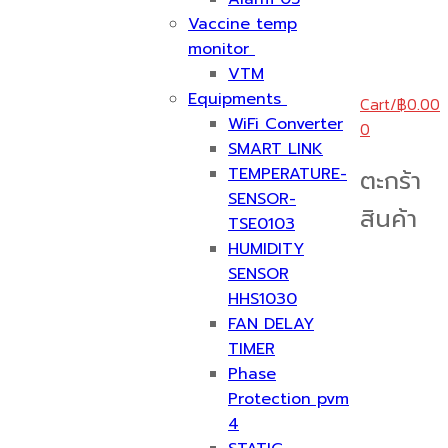
Vaccine temp
monitor
VTM
Equipments
Cart
/
฿
0.00
WiFi Converter
0
SMART LINK
TEMPERATURE-
ตะกร้า
SENSOR-
สินค้า
TSE0103
HUMIDITY
SENSOR
HHS1030
FAN DELAY
TIMER
Phase
Protection pvm
4