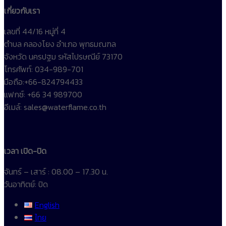
เกี่ยวกับเรา
เลขที่ 44/16 หมู่ที่ 4
ตำบล คลองโยง อำเภอ พุทธมณฑล
จังหวัด นครปฐม รหัสไปรษณีย์ 73170
โทรศัพท์: 034-989-701
มือถือ:+66-824794433
แฟกซ์: +66 34 989700
อีเมล์: sales@waterflame.co.th
เวลา เปิด-ปิด
จันทร์ – เสาร์ : 08.00 – 17.30 น.
วันอาทิตย์: ปิด
English
ไทย