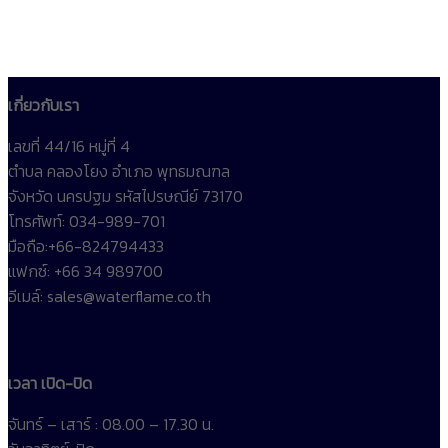
เกี่ยวกับเรา
เลขที่ 44/16 หมู่ที่ 4
ตำบล คลองโยง อำเภอ พุทธมณฑล
จังหวัด นครปฐม รหัสไปรษณีย์ 73170
โทรศัพท์: 034-989-701
มือถือ:+66-824794433
แฟกซ์: +66 34 989700
อีเมล์: sales@waterflame.co.th
เวลา เปิด-ปิด
จันทร์ – เสาร์ : 08.00 – 17.30 น.