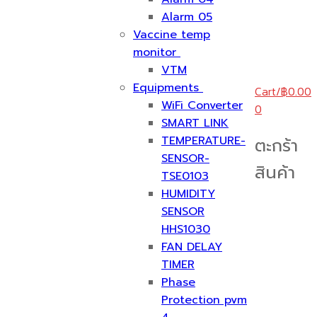
Alarm 05
Vaccine temp
monitor
VTM
Equipments
Cart
/
฿
0.00
WiFi Converter
0
SMART LINK
TEMPERATURE-
ตะกร้า
SENSOR-
สินค้า
TSE0103
HUMIDITY
SENSOR
HHS1030
FAN DELAY
TIMER
Phase
Protection pvm