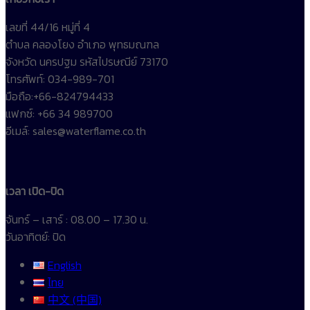
เลขที่ 44/16 หมู่ที่ 4
ตำบล คลองโยง อำเภอ พุทธมณฑล
จังหวัด นครปฐม รหัสไปรษณีย์ 73170
โทรศัพท์: 034-989-701
มือถือ:+66-824794433
แฟกซ์: +66 34 989700
อีเมล์: sales@waterflame.co.th
เวลา เปิด-ปิด
จันทร์ – เสาร์ : 08.00 – 17.30 น.
วันอาทิตย์: ปิด
English
ไทย
中文 (中国)