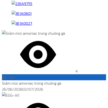
4
Bài báo
Giảm mùi amoniac trong chuồng gà
Posted
26/06/2026
02/07/2026
on