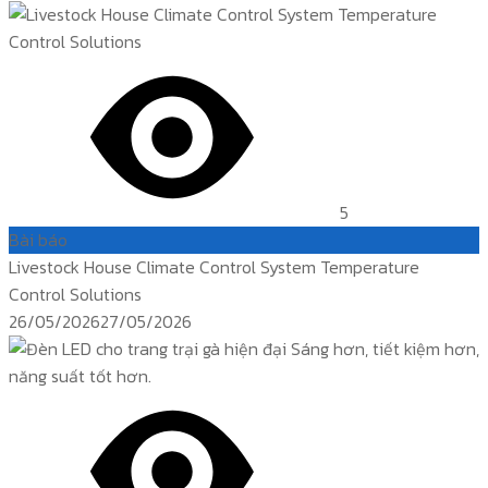
on
5
Bài báo
Livestock House Climate Control System Temperature
Control Solutions
Posted
26/05/2026
27/05/2026
on