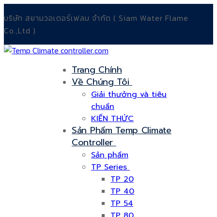
Chuyển
Menu
Đóng
บริษัท สยามวอเตอร์เฟลม จำกัด ( Siam Water Flame
đến
Co.,Ltd )
nội
dung
Trang Chính
Về Chúng Tôi
Giải thưởng và tiêu
chuẩn
KIẾN THỨC
Sản Phẩm Temp Climate
Controller
Sản phẩm
TP Series
TP 20
TP 40
TP 54
TP 80