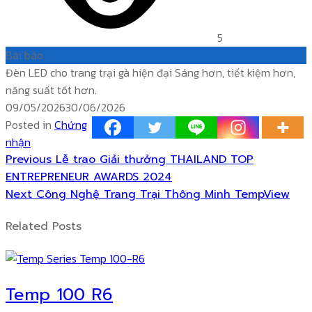
5
Bài báo
Đèn LED cho trang trại gà hiện đại Sáng hơn, tiết kiệm hơn,
năng suất tốt hơn.
Posted
09/05/2026
30/06/2026
on
Posted in
Chứng
nhận
Previous
Điều
Previous
Lễ trao Giải thưởng THAILAND TOP
post:
ENTREPRENEUR AWARDS 2024
hướng
Next
Next
Công Nghệ Trang Trại Thông Minh TempView
post:
bài
Related Posts
viết
Temp 100 R6