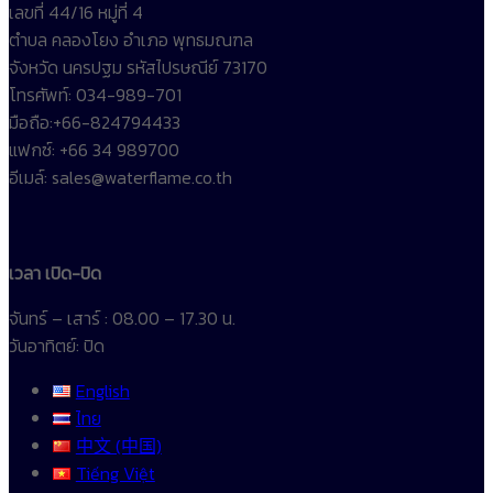
เลขที่ 44/16 หมู่ที่ 4
ตำบล คลองโยง อำเภอ พุทธมณฑล
จังหวัด นครปฐม รหัสไปรษณีย์ 73170
โทรศัพท์: 034-989-701
มือถือ:+66-824794433
แฟกซ์: +66 34 989700
อีเมล์: sales@waterflame.co.th
เวลา เปิด-ปิด
จันทร์ – เสาร์ : 08.00 – 17.30 น.
วันอาทิตย์: ปิด
English
ไทย
中文 (中国)
Tiếng Việt