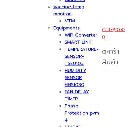
Vaccine temp
monitor
VTM
Equipments
Cart
/
฿
0.00
WiFi Converter
0
SMART LINK
TEMPERATURE-
ตะกร้า
SENSOR-
สินค้า
TSE0103
HUMIDITY
SENSOR
HHS1030
FAN DELAY
TIMER
Phase
Protection pvm
4