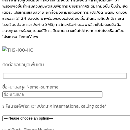
เหมาะสำหรับผู้ใช้ที่ต้องการความละเอียดในการเลี้ยงไก่และหมูโดยเฉพาะมา
พร้อมฟังชั่นสำหรับควบคุมพัดลมเพื่อการะบายอากาศให้ดีมากยิ่งขึ้น ปั๊มน้ำ, ฮีต
เตอร์, โปรแกรมแสงสว่าง อีกทั้งยังสามารถเลือกการ เปิด/ปิด พัดลม ตามวัน
และเวลาได้ 24 ช่วงวัน มาพร้อมะระบบแจ้งเตือนเมื่อเกิดความผิดปกติภายใน
โรงเรือนด้วยการแจ้งผ่าน SMS,การโทรหรือผ่านแอพพลิเคชั่นไลน์บนมือถือ
ของคุณมาพร้อมคุณสมบัติการติดตามความเป็นไปต่างๆภายในโรงเรือนด้วย
โปรแกรม TempView
ติดต่อขอข้อมูลเพิ่มเติม
ฃื่อ-นามสกุล Name-surname
รหัสโทรศัพท์ระหว่างประเทศ International calling code*
เบอร์ติดต่อ Phone Number