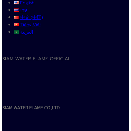
English
ไทย
中文 (中国)
Tiếng Việt
العربية
SIAM WATER FLAME OFFICIAL
SIAM WATER FLAME CO.,LTD