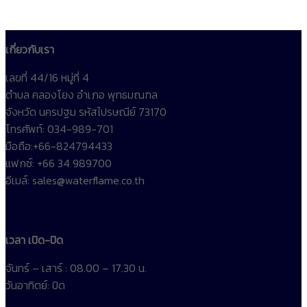
เกี่ยวกับเรา
เลขที่ 44/16 หมู่ที่ 4
ตำบล คลองโยง อำเภอ พุทธมณฑล
จังหวัด นครปฐม รหัสไปรษณีย์ 73170
โทรศัพท์: 034-989-701
มือถือ:+66-824794433
แฟกซ์: +66 34 989700
อีเมล์: sales@waterflame.co.th
เวลา เปิด-ปิด
จันทร์ – เสาร์ : 08.00 – 17.30 น.
วันอาทิตย์: ปิด