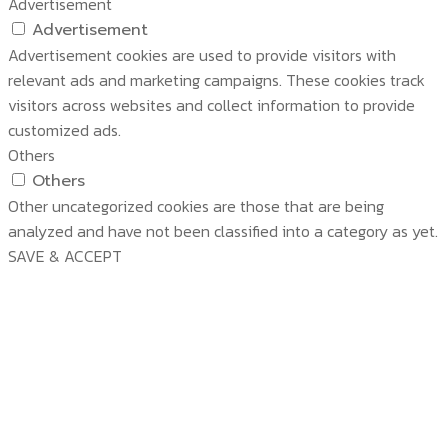
Advertisement
Advertisement
Advertisement cookies are used to provide visitors with
relevant ads and marketing campaigns. These cookies track
visitors across websites and collect information to provide
customized ads.
Others
Others
Other uncategorized cookies are those that are being
analyzed and have not been classified into a category as yet.
SAVE & ACCEPT
บริษัท สยามวอเตอร์เฟลม จำกัด ( Siam Water Flame
Co.,Ltd )
หน้าหลัก
เกี่ยวกับเรา
ผลิตภัณฑ์
เกี่ยวกับเรา