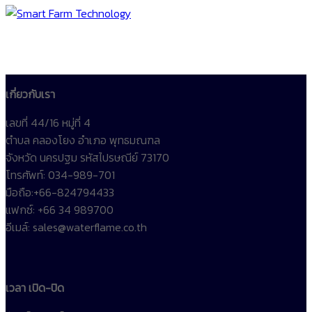
เกี่ยวกับเรา
เลขที่ 44/16 หมู่ที่ 4
ตำบล คลองโยง อำเภอ พุทธมณฑล
จังหวัด นครปฐม รหัสไปรษณีย์ 73170
โทรศัพท์: 034-989-701
มือถือ:+66-824794433
แฟกซ์: +66 34 989700
อีเมล์: sales@waterflame.co.th
เวลา เปิด-ปิด