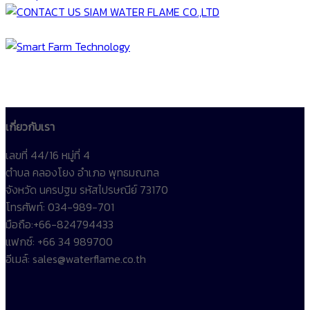
เกี่ยวกับเรา
เลขที่ 44/16 หมู่ที่ 4
ตำบล คลองโยง อำเภอ พุทธมณฑล
จังหวัด นครปฐม รหัสไปรษณีย์ 73170
โทรศัพท์: 034-989-701
มือถือ:+66-824794433
แฟกซ์: +66 34 989700
อีเมล์: sales@waterflame.co.th