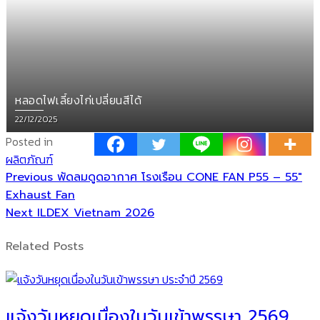
หลอดไฟเลี้ยงไก่เปลี่ยนสีได้
Posted
22/12/2025
on
Posted in
ผลิตภัณฑ์
Previous
แนะแนว
Previous
พัดลมดูดอากาศ โรงเรือน CONE FAN P55 – 55″
post:
Exhaust Fan
เรื่อง
Next
Next
ILDEX Vietnam 2026
post:
Related Posts
แจ้งวันหยุดเนื่องในวันเข้าพรรษา 2569