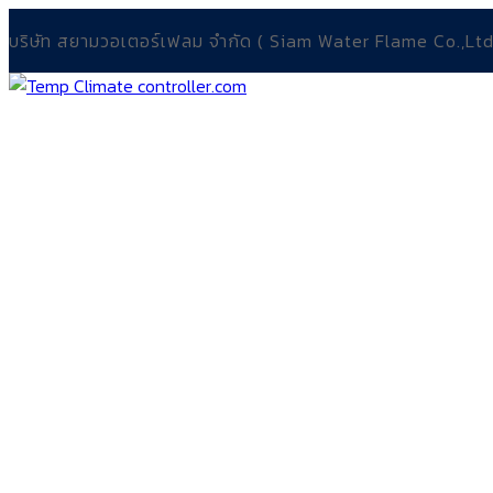
Skip
Menu
Close
บริษัท สยามวอเตอร์เฟลม จำกัด ( Siam Water Flame Co.,Ltd
to
content