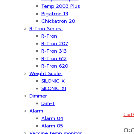
Temp 2003 Plus
Pigatron 13
Chickatron 20
R-Tron Series
R-Tron
R-Tron 207
R-Tron 313
R-Tron 612
R-Tron 620
Weight Scale
SILONIC X
SILONIC XI
Dimmer
Dim-T
Alarm
Cart
Alarm 04
Alarm 05
ตะก
Vaccine temp monitor