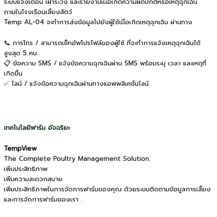
ระบบแจ้งเตือน เฝ้าระวัง และรายงานเมื่อเกิดความผิดปกติหรือเหตุฉุกเฉิน
ภายในโรงเรือนเลี้ยงสัตว์
Temp AL-04 จะทำการส่งข้อมูลไปยังผู้ใช้เมื่อเกิดเหตุฉุกเฉิน ผ่านทาง
📞 การโทร / สามารถเซ็ทอัพโปรไฟล์ของผู้ใช้ ที่จะทำการแจ้งเหตุฉุกเฉินได้
สูงสุด 5 คน
📋 ข้อความ SMS / แจ้งข้อความฉุกเฉินผ่าน SMS พร้อมระบุ เวลา และเหตุที่
เกิดขึ้น
✅ ไลน์ / แจ้งข้อความฉุกเฉินผ่านทางแอพพลิเคชั่นไลน์
เทคโนโลยีฟาร์ม อัจฉริยะ
TempView
The Complete Poultry Management Solution.
เพิ่มประสิทธิภาพ
เพิ่มความสะดวกสบาย
เพิ่มประสิทธิภาพในการจัดการฟาร์มของคุณ ด้วยระบบติดตามข้อมูลการเลี้ยง
และการจัดการฟาร์มของเรา .