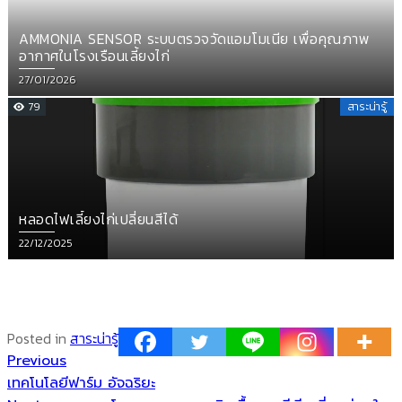
AMMONIA SENSOR ระบบตรวจวัดแอมโมเนีย เพื่อคุณภาพ
อากาศในโรงเรือนเลี้ยงไก่
Posted
27/01/2026
on
79
สาระน่ารู้
หลอดไฟเลี้ยงไก่เปลี่ยนสีได้
Posted
22/12/2025
on
ติดตาม
temp controller
siam water flame
Products TEMP
Posted in
สาระน่ารู้
Previous
แนะแนว
Previous
post:
เทคโนโลยีฟาร์ม อัจฉริยะ
เรื่อง