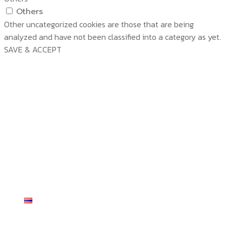
Others
Other uncategorized cookies are those that are being
analyzed and have not been classified into a category as yet.
SAVE & ACCEPT
บริษัท สยามวอเตอร์เฟลม จำกัด ( Siam Water Flame
Co.,Ltd )
หน้าหลัก
เกี่ยวกับเรา
ผลิตภัณฑ์
เกี่ยวกับเรา
เทคโนโลยี
บทความ
ผลิตภัณฑ์
งานติดตั้งบริการ ผู้ใช้งานจริง
รางวัลและมาตรฐาน
สินค้า
เทคโนโลยี
ร้านค้า
กิจกรรม ประชาสัมพันธ์
TP Series
TEMP VIEW
งานติดตั้งบริการ ผู้ใช้งานจริง
ติดต่อเรา
Temp Series
SMART LINK
งานติดตั้ง เครื่อง Temp climate controller
ร้านค้า
TP Series
ไทย
R-Tron Series
แค็ตตาล็อก
รีวิวจากผู้ใช้งานจริง
สั่งซื้อและชำระเงิน
TP 20
Temp Series
Weight Scale
บริการหลังการขาย
ไทย
TP 40
Temp 1200 plus
R-Tron Series
Dimmer
English
TP 54
Temp 2003 Plus
R-Tron
Weight Scale