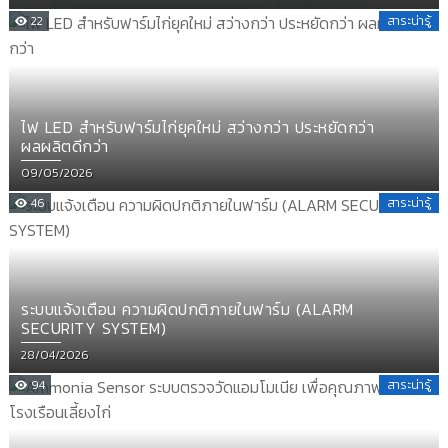
on
22
สาระน่ารู้
ไฟ LED สำหรับฟาร์มไก่ยุคใหม่ สว่างกว่า ประหยัดกว่า
ผลผลิตดีกว่า
Posted
09/05/2026
on
46
สาระน่ารู้
ระบบแจ้งเตือน ความผิดปกติภายในฟาร์ม (ALARM
SECURITY SYSTEM)
Posted
28/04/2026
on
94
สาระน่ารู้