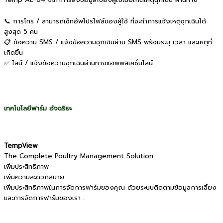
Temp AL-04 จะทำการส่งข้อมูลไปยังผู้ใช้เมื่อเกิดเหตุฉุกเฉิน ผ่านทาง
📞 การโทร / สามารถเซ็ทอัพโปรไฟล์ของผู้ใช้ ที่จะทำการแจ้งเหตุฉุกเฉินได้
สูงสุด 5 คน
📋 ข้อความ SMS / แจ้งข้อความฉุกเฉินผ่าน SMS พร้อมระบุ เวลา และเหตุที่
เกิดขึ้น
✅ ไลน์ / แจ้งข้อความฉุกเฉินผ่านทางแอพพลิเคชั่นไลน์
เทคโนโลยีฟาร์ม อัจฉริยะ
TempView
The Complete Poultry Management Solution.
เพิ่มประสิทธิภาพ
เพิ่มความสะดวกสบาย
เพิ่มประสิทธิภาพในการจัดการฟาร์มของคุณ ด้วยระบบติดตามข้อมูลการเลี้ยง
และการจัดการฟาร์มของเรา .