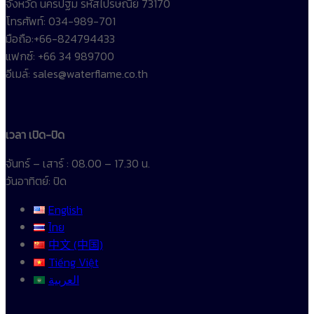
จังหวัด นครปฐม รหัสไปรษณีย์ 73170
โทรศัพท์: 034-989-701
มือถือ:+66-824794433
แฟกซ์: +66 34 989700
อีเมล์: sales@waterflame.co.th
เวลา เปิด-ปิด
จันทร์ – เสาร์ : 08.00 – 17.30 น.
วันอาทิตย์: ปิด
English
ไทย
中文 (中国)
Tiếng Việt
العربية