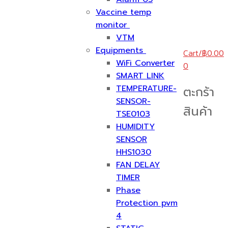
Vaccine temp
monitor
VTM
Equipments
Cart
/
฿
0.00
WiFi Converter
0
SMART LINK
TEMPERATURE-
ตะกร้า
SENSOR-
สินค้า
TSE0103
HUMIDITY
SENSOR
HHS1030
FAN DELAY
TIMER
Phase
Protection pvm
4