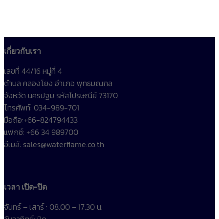
เกี่ยวกับเรา
เลขที่ 44/16 หมู่ที่ 4
ตำบล คลองโยง อำเภอ พุทธมณฑล
จังหวัด นครปฐม รหัสไปรษณีย์ 73170
โทรศัพท์: 034-989-701
มือถือ:+66-824794433
แฟกซ์: +66 34 989700
อีเมล์: sales@waterflame.co.th
เวลา เปิด-ปิด
จันทร์ – เสาร์ : 08.00 – 17.30 น.