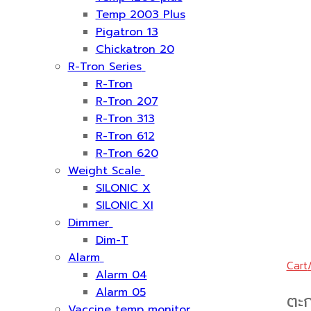
Temp 2003 Plus
Pigatron 13
Chickatron 20
R-Tron Series
R-Tron
R-Tron 207
R-Tron 313
R-Tron 612
R-Tron 620
Weight Scale
SILONIC X
SILONIC XI
Dimmer
Dim-T
Alarm
Cart
Alarm 04
Alarm 05
ตะก
Vaccine temp monitor