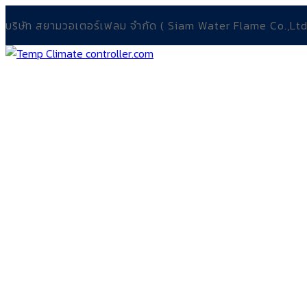
บริษัท สยามวอเตอร์เฟลม จำกัด ( Siam Water Flame Co.,Ltd