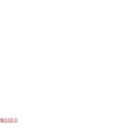
/
฿
0.00
0