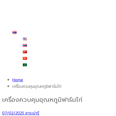
รีวิวจากผู้ใช้งานจริง
บริการหลังการขาย
ร้านค้า
สั่งซื้อและชำระเงิน
ติดต่อเรา
ไทย
English
ไทย
中文 (中国)
Tiếng Việt
العربية
Home
เครื่องควบคุมอุณหภูมิฟาร์มไก่
เครื่องควบคุมอุณหภูมิฟาร์มไก่
07/02/2025
สาระน่ารู้