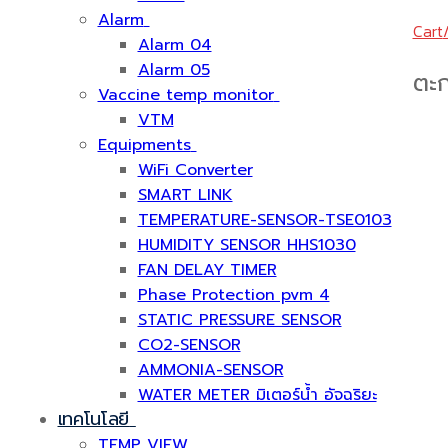
Alarm
Cart
Alarm 04
Alarm 05
ตะก
Vaccine temp monitor
VTM
Equipments
WiFi Converter
SMART LINK
TEMPERATURE-SENSOR-TSE0103
HUMIDITY SENSOR HHS1030
FAN DELAY TIMER
Phase Protection pvm 4
STATIC PRESSURE SENSOR
CO2-SENSOR
AMMONIA-SENSOR
WATER METER มิเตอร์น้ำ อัจฉริยะ
เทคโนโลยี
TEMP VIEW