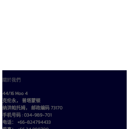
關於我們
44/16 Moo 4
克伦永， 普塔蒙顿
纳洪帕托姆， 邮政编码 73170
手机号码 : 034-989-701
电话： +66-824794433