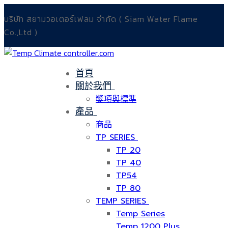
Skip
Menu
Close
บริษัท สยามวอเตอร์เฟลม จำกัด ( Siam Water Flame
to
Co.,Ltd )
content
首頁
關於我們
獎項與標準
產品
商品
TP SERIES
TP 20
TP 40
TP54
TP 80
TEMP SERIES
Temp Series
Temp 1200 Plus