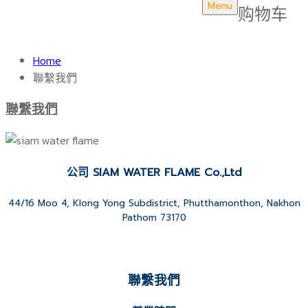
Menu
购物车
Home
聯繫我們
聯繫我們
公司 SIAM WATER FLAME Co.,Ltd
44/16 Moo 4, Klong Yong Subdistrict, Phutthamonthon, Nakhon
Pathom 73170
聯繫我們