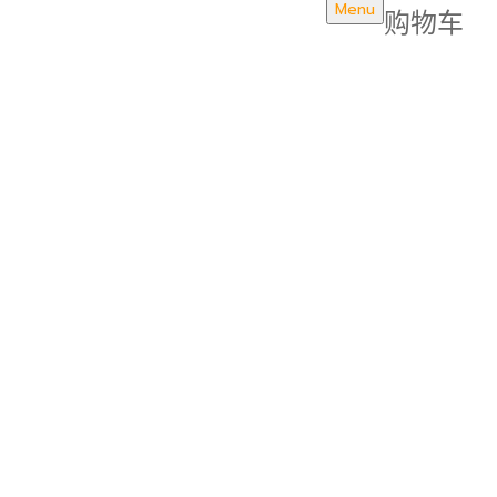
Menu
购物车
บริษัท สยามวอเตอร์เฟลม จำกัด ( Siam Water Flame
Co.,Ltd )
首頁
關於我們
獎項與標準
產品
商品
TP SERIES
TP 20
TP 40
TP54
TP 80
TEMP SERIES
Temp Series Temp 1200 Plus