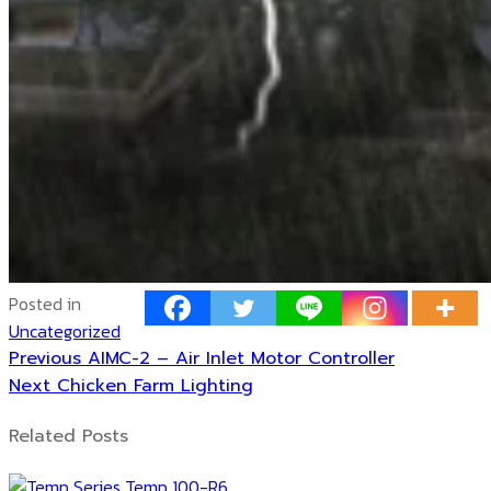
Posted in
Uncategorized
Previous
文
Previous
AIMC-2 – Air Inlet Motor Controller
Next
post:
Next
Chicken Farm Lighting
章
post:
Related Posts
导
航