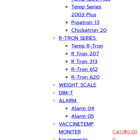
Temp Series
2003 Plus
Pigatron 13
Chickatron 20
R-TRON SERIES
Temp R-Tron
R Tron 207
R Tron 313
R-Tron 612
R-Tron 620
WEIGHT SCALE
DIM-T
ALARM
Alarm 04
Alarm 05
VACCINETEMP
Cart
/
฿
0.00
MONITER
0
Equipments