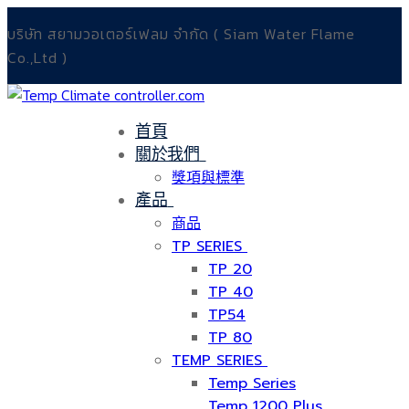
Skip
Menu
Close
บริษัท สยามวอเตอร์เฟลม จำกัด ( Siam Water Flame
to
Co.,Ltd )
content
首頁
關於我們
獎項與標準
產品
商品
TP SERIES
TP 20
TP 40
TP54
TP 80
TEMP SERIES
Temp Series
Temp 1200 Plus